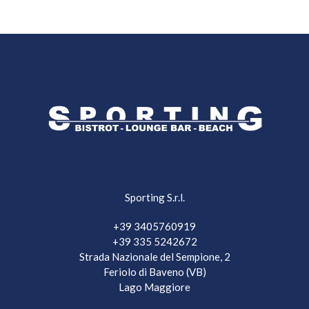
Skip
Skip
links
to
content
Sporting S.r.l.
+39 3405760919
+39 335 5242672
Strada Nazionale del Sempione, 2
Feriolo di Baveno (VB)
Lago Maggiore