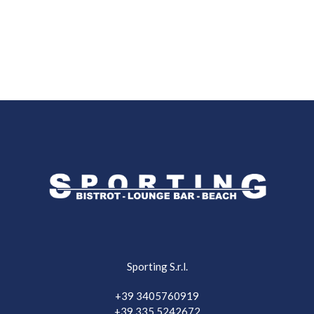
Sporting S.r.l.
+39 3405760919
+39 335 5242672